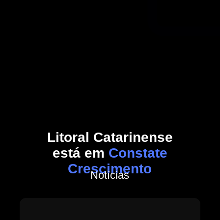
Litoral Catarinense
está em
Constate
Crescimento
Notícias